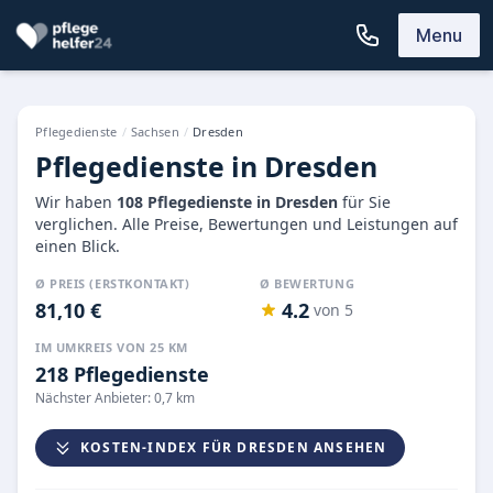
Menu
Pflegedienste
/
Sachsen
/
Dresden
Pflegedienste in Dresden
Wir haben
108 Pflegedienste in Dresden
für Sie
verglichen. Alle Preise, Bewertungen und Leistungen auf
einen Blick.
Ø PREIS (ERSTKONTAKT)
Ø BEWERTUNG
81,10 €
4.2
von 5
IM UMKREIS VON 25 KM
218 Pflegedienste
Nächster Anbieter: 0,7 km
KOSTEN-INDEX FÜR DRESDEN ANSEHEN