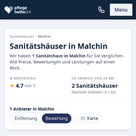
Menu
Sanitätshäuser
/
Malchin
Sanitätshäuser in Malchin
Wir haben
1 Sanitätshaus in Malchin
für Sie verglichen.
Alle Preise, Bewertungen und Leistungen auf einen
Blick.
Ø BEWERTUNG
IM UMKREIS VON 25 KM
4.7
2 Sanitätshäuser
von 5
Nächster Anbieter: 0,1 km
1
Anbieter in Malchin
Entfernung
Bewertung
Karte