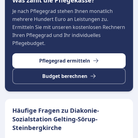
Was zahlt die Pflegekasse?
aufmerksam in den Pflegealltag einbezogen
werden.
Je nach Pflegegrad stehen Ihnen monatlich
Unsere Leitgedanken und Leistungen
mehrere Hundert Euro an Leistungen zu.
Individuelle und fachkundige Betreuung im
Ermitteln Sie mit unseren kostenlosen Rechnern
häuslichen Umfeld
Ihren Pflegegrad und Ihr individuelles
Förderung der Eigenständigkeit und
Pflegebudget.
Berücksichtigung persönlicher Interessen
Angenehme Gestaltung des Lebensumfeldes im
Pflegegrad ermitteln
Rahmen der Möglichkeiten
Budget berechnen
Einfühlsame Begleitung auch im letzten
Lebensabschnitt
Getragen wird die Station gemeinschaftlich von
evangelisch-lutherischen Kirchengemeinden
Häufige Fragen zu Diakonie-
und zahlreichen Kommunalgemeinden der
Sozialstation Gelting-Sörup-
Region. Als Mitglied im Diakonischen Werk
Steinbergkirche
Schleswig-Holstein steht der Dienst für höchste