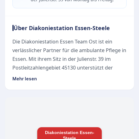
Über Diakoniestation Essen-Steele
Die Diakoniestation Essen Team Ost ist ein
verlässlicher Partner für die ambulante Pflege in
Essen. Mit ihrem Sitz in der Julienstr. 39 im
Postleitzahlengebiet 45130 unterstützt der
Pflegedienst hilfebedürftige Menschen dabei,
Mehr lesen
ein selbstbestimmtes und würdevolles Leben in
den eigenen vier Wänden zu führen.
Unsere Leistungen
Der Fokus der Einrichtung liegt vollständig auf
der professionellen ambulanten Versorgung. Zu
den wichtigen Angeboten zählt unter anderem
Diakoniestation Essen-
die regelmäßige Pflegeberatung, die individuell
Steele