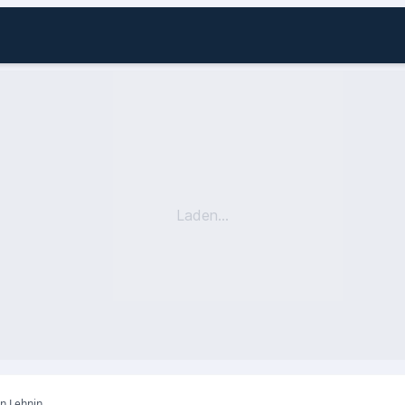
Laden...
on Lehnin