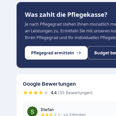
Weitere Details und ein persönliches Beratung
Standort in Kloster Lehnin. Informationen sind
Was zahlt die Pflegekasse?
diakonissenhaus.de
verfügbar.
Je nach Pflegegrad stehen Ihnen monatlich m
Offizielle Beratung in in Kloster Lehnin
an Leistungen zu. Ermitteln Sie mit unseren 
Pflegebedürftige und Angehörige in Kloster Lehn
Ihren Pflegegrad und Ihr individuelles Pflege
Beratungsstellen wenden, wie beispielsweise 
kommunalen Sozialämter. Dort erhalten sie um
Pflegegrad ermitteln
Budget be
gesetzlichen Ansprüchen und regionalen Unter
bieten kostenlose Beratungen an, die bei der 
helfen.
Google Bewertungen
4.4
(35 Bewertungen)
Stefan
vor 6 Monaten