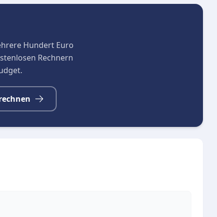
sgespräch bietet die Diakoniestation Lehnin am
 zudem auf der Website des Trägers unter
ehrere Hundert Euro
kostenlosen Rechnern
in können sich zusätzlich an offizielle
budget.
den Pflegestützpunkt Brandenburg oder die
fassende Informationen zu Pflegeleistungen,
rechnen
stützungsmöglichkeiten. Auch die Pflegekassen
Auswahl und Organisation der ambulanten Pflege