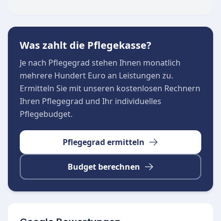
sind unter anderem Bogenhausen, Daglfing,
Denning und Oberföhring. Als Teil der Diakonie
und der evangelischen Kirche basiert das
Was zahlt die Pflegekasse?
ethische Handeln auf dem christlichen
Menschenbild und dem diakonischen Auftrag.
Je nach Pflegegrad stehen Ihnen monatlich
Der Diakonieverein fördert darüber hinaus
mehrere Hundert Euro an Leistungen zu.
ehrenamtliche Nachbarschaftshilfe und soziale
Ermitteln Sie mit unseren kostenlosen Rechnern
Unterstützung in der Gemeinde.
Ihren Pflegegrad und Ihr individuelles
Pflegebudget.
Pflegegrad ermitteln
Budget berechnen