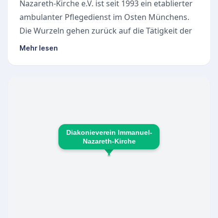
Nazareth-Kirche e.V. ist seit 1993 ein etablierter
ambulanter Pflegedienst im Osten Münchens.
Die Wurzeln gehen zurück auf die Tätigkeit der
Gemeindeschwester Lina Schindler in den
Mehr lesen
1980er Jahren. Qualifizierte Mitarbeiter sind
ganzjährig rund um die Uhr im Einsatz und
gewährleisten eine vertrauensvolle, individuelle
Pflege in der gewohnten Umgebung. Die
Leistungen basieren auf aktuellen
Pflegestandards und umfassen Grund- und
Diakonieverein Immanuel-
Behandlungspflege sowie Betreuungs- und
Nazareth-Kirche
Entlastungsangebote nach §45b SGB XI. Der
Pflegedienst bietet eine ausführliche Beratung
vor Vertragsabschluss und steht allen
Menschen offen, unabhängig von deren
Gemeindemitgliedschaft. Betreuungsgebiete