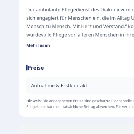
Der ambulante Pflegedienst des Diakonieverein
sich engagiert für Menschen ein, die im Alltag
Mensch zu Mensch. Mit Herz und Verstand.“ konz
würdevolle Pflege von älteren Menschen in ih
Dienst Hilfe für Personen an, die aktuell nur üb
Mehr lesen
dem Nötigsten.
Unsere Leistungen und Werte
Preise
Als spezialisierter Anbieter für die ambulante P
selbstbestimmtes Leben zu Hause. Ein besonder
zahlreicher ehrenamtlicher Helfer, die das hau
Aufnahme & Erstkontakt
Pflege eine besonders menschliche Note verlei
und der Förderung durch lokale Sponsoren ve
Hinweis:
Die angegebenen Preise sind geschätzte Eigenanteile un
Pflegekasse kann der tatsächliche Betrag abweichen. Für verbindl
Fuhrpark und ist stets zuverlässig im Einsatz.
Erreichbarkeit
Das Büro des Pflegedienstes in der Wiesseer St