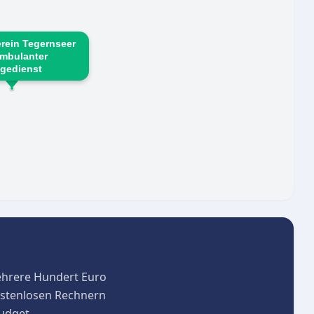
liche Anliegen geöffnet.
rein Tegernseer
Ambulanter
egedienst
ehrere Hundert Euro
kostenlosen Rechnern
budget.