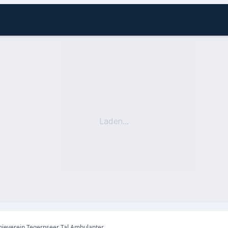
Laden...
Diakonieverein Tegernseer Tal Ambulanter Pflegedienst