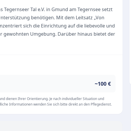
s Tegernseer Tal e.V. in Gmund am Tegernsee setzt
 Unterstützung benötigen. Mit dem Leitsatz „Von
entriert sich die Einrichtung auf die liebevolle und
rer gewohnten Umgebung. Darüber hinaus bietet der
er geringe Mittel verfügen, und versorgt sie mit
flege ermöglicht der Dienst seinen Klienten ein
es Merkmal der Arbeit ist die enge Einbindung
ptamtliche Team tatkräftig unterstützen und der
~100 €
hen. Dank der starken Verwurzelung in der Region
rfügt das Pflegeteam über einen modernen
d dienen Ihrer Orientierung. Je nach individueller Situation und
iche Informationen wenden Sie sich bitte direkt an den Pflegedienst.
raße ist von Montag bis Freitag jeweils zwischen