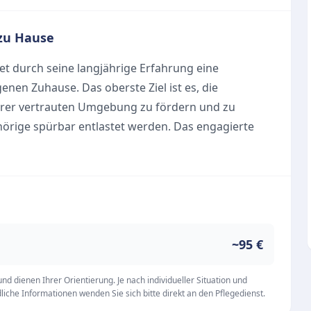
zu Hause
et durch seine langjährige Erfahrung eine
nen Zuhause. Das oberste Ziel ist es, die
ihrer vertrauten Umgebung zu fördern und zu
hörige spürbar entlastet werden. Das engagierte
Ahrensburg, Ammersbek und der näheren Umgebung.
pekte der häuslichen Versorgung ab. Die
ion individuell ein und bieten zuverlässige
~95 €
d dienen Ihrer Orientierung. Je nach individueller Situation und
iche Informationen wenden Sie sich bitte direkt an den Pflegedienst.
s hin zur letzten Lebensphase