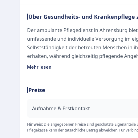
Über Gesundheits- und Krankenpflege 
Der ambulante Pflegedienst in Ahrensburg biet
umfassende und individuelle Versorgung im eige
Selbstständigkeit der betreuten Menschen in 
erhalten, während gleichzeitig pflegende Ange
Team betreut Patientinnen und Patienten in 
Mehr lesen
Unsere Leistungen
Das Leistungsspektrum deckt alle wichtigen As
Preise
qualifizierten Pflegekräfte schätzen jede Situat
Unterstützung. Dazu gehören:
Ambulante Pflegeleistungen
Aufnahme & Erstkontakt
Individuelle Betreuungsangebote
Unterstützung bei der Haushaltsführung
Hinweis:
Die angegebenen Preise sind geschätzte Eigenanteile un
Pflegekasse kann der tatsächliche Betrag abweichen. Für verbindl
Umfassende Beratung zu allen Pflegethemen bi