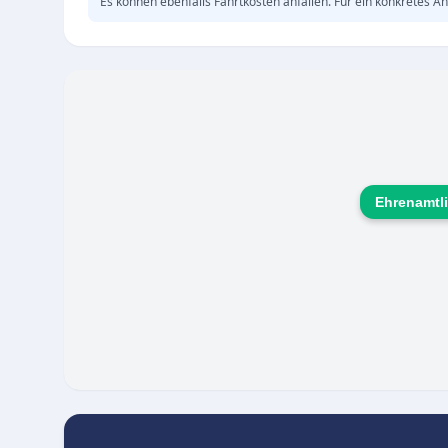
Es können ebenfalls Fahrtkosten anfallen. Für ein konkretes An
Ehrenamtli