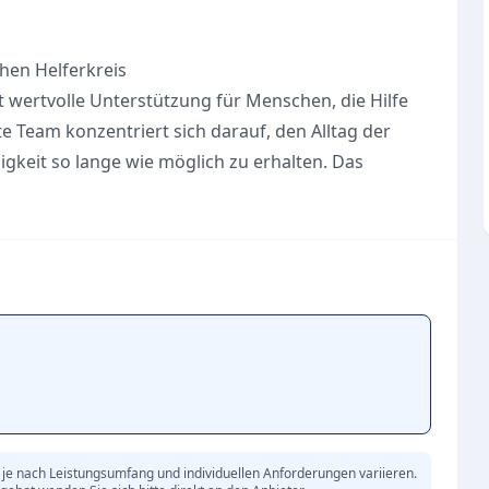
hen Helferkreis
t wertvolle Unterstützung für Menschen, die Hilfe
 Team konzentriert sich darauf, den Alltag der
igkeit so lange wie möglich zu erhalten. Das
, wie etwa Reinigungsarbeiten, Einkäufe oder die
Begleitung bei Arztbesuchen, Spaziergängen oder
lation zu vermeiden und die gesellschaftliche
st die spürbare Entlastung pflegender Angehöriger,
lle Freiräume für sich selbst gewinnen können. Es
sich bei diesem Angebot um eine reine Alltagshilfe
erische Tätigkeiten, wie sie von klassischen
l des Leistungsspektrums.
je nach Leistungsumfang und individuellen Anforderungen variieren.