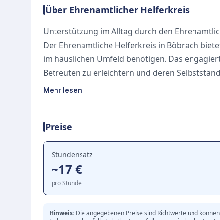
Über Ehrenamtlicher Helferkreis
Unterstützung im Alltag durch den Ehrenamtlic
Der Ehrenamtliche Helferkreis in Böbrach biete
im häuslichen Umfeld benötigen. Das engagierte
Betreuten zu erleichtern und deren Selbstständ
Angebot umfasst praktische Hilfen im Haushalt
Mehr lesen
Zubereitung von Mahlzeiten. Zudem steht die 
Behördengängen im Mittelpunkt, um soziale Iso
Preise
Teilhabe zu fördern.
Ein weiteres wichtiges Ziel des Helferkreises i
die durch diese stundenweise Betreuung wertvo
Stundensatz
~17 €
wird ausdrücklich darauf hingewiesen, dass es 
und Betreuung handelt. Medizinische oder pfleg
pro Stunde
Pflegediensten erbracht werden, sind nicht Tei
Hinweis:
Die angegebenen Preise sind Richtwerte und können 