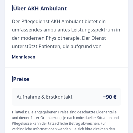
Über AKH Ambulant
Der Pflegedienst AKH Ambulant bietet ein
umfassendes ambulantes Leistungsspektrum in
der modernen Physiotherapie. Der Dienst
unterstützt Patienten, die aufgrund von
Krankheit, Unfall oder Behinderung im Alltag
Mehr lesen
eingeschränkt sind, mit dem Ziel, die
Bewegungsfreiheit zu erhalten oder
Preise
wiederherzustellen sowie Funktionsstörungen
des Bewegungs- und Nervensystems sowie des
Atmungs- und Herzkreislaufsystems zu
~90 €
Aufnahme & Erstkontakt
vermeiden. Die Therapeuten wählen in enger
Zusammenarbeit mit behandelnden Ärzten
Hinweis:
Die angegebenen Preise sind geschätzte Eigenanteile
und dienen Ihrer Orientierung. Je nach individueller Situation und
individuell passende Behandlungsmethoden.
Pflegekasse kann der tatsächliche Betrag abweichen. Für
Das Angebot umfasst neben Krankengymnastik
verbindliche Informationen wenden Sie sich bitte direkt an den