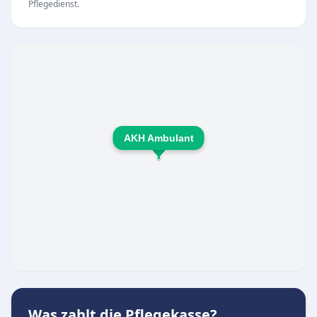
Pflegedienst.
und manueller Therapie spezielle Verfahren wie
KG ZNS nach Bobath und PNF sowie
Sportphysiotherapie und Krankengymnastik im
Bewegungsbad. Zur Anwendung kommen auch
manuelle Lymphdrainage, klassische Massagen,
Elektro- und Ultraschalltherapie,
Schmerztherapie sowie moderne
AKH Ambulant
Trainingseinheiten unter therapeutischer
Anleitung. Geschenkgutscheine für
gesundheitsfördernde Anwendungen sind
ebenfalls verfügbar.
Was zahlt die Pflegekasse?