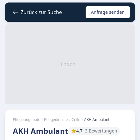
Zurück zur Suche
Anfrage senden
Laden...
Pflegeangebote
Pflegedienste
Celle
AKH Ambulant
AKH Ambulant
4.7
· 3 Bewertungen