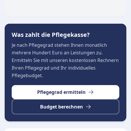
werden individuelle Versorgungskonzepte
gemeinsam mit Patienten und Angehörigen
entwickelt. Die Ambulante Intensiv Pflege Saar
steht für eine liebevolle, kompetente und
Was zahlt die Pflegekasse?
verantwortungsbewusste Pflege, die Vertrauen
schafft und die familiäre Atmosphäre als
Je nach Pflegegrad stehen Ihnen monatlich
wichtigen Heilfaktor betrachtet.
mehrere Hundert Euro an Leistungen zu.
Ermitteln Sie mit unseren kostenlosen Rechnern
Ihren Pflegegrad und Ihr individuelles
Pflegebudget.
Pflegegrad ermitteln
Budget berechnen