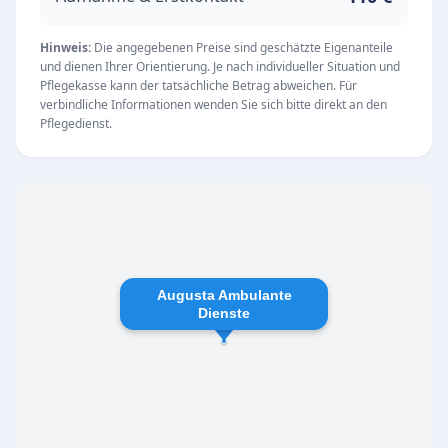
die sich die Pflegekräfte stets ausreichend Zeit
nehmen.
Hinweis:
Die angegebenen Preise sind geschätzte Eigenanteile
und dienen Ihrer Orientierung. Je nach individueller Situation und
Kompetente und einfühlsame Pflege
Pflegekasse kann der tatsächliche Betrag abweichen. Für
Der Pflegedienst zeichnet sich durch ein
verbindliche Informationen wenden Sie sich bitte direkt an den
Pflegedienst.
dynamisches und stetig wachsendes Team aus,
das über fachliche Ausbildungen verfügt, die
weit über die üblichen Basisqualifikationen
hinausgehen. Diese hohe fachliche Expertise
ermöglicht eine professionelle und sichere
Versorgung im heimischen Umfeld. Die
Augusta Ambulante
Arbeitsweise der Augusta Ambulante Dienste
Dienste
gGmbH ist geprägt von Ehrlichkeit, Kompetenz
und einem hohen Maß an
Einfühlungsvermögen.
Unsere Leistungen
Das Leistungsspektrum umfasst alle