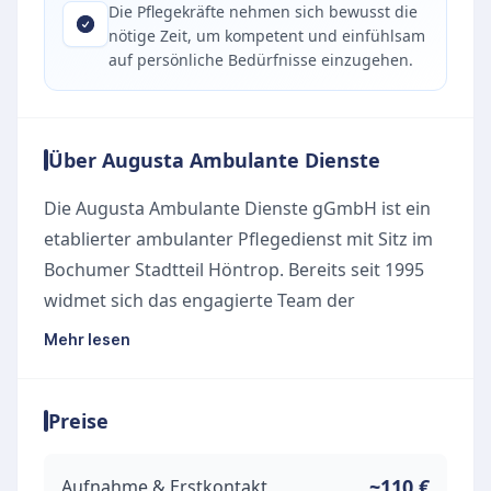
Die Pflegekräfte nehmen sich bewusst die
nötige Zeit, um kompetent und einfühlsam
auf persönliche Bedürfnisse einzugehen.
Über Augusta Ambulante Dienste
Die Augusta Ambulante Dienste gGmbH ist ein
etablierter ambulanter Pflegedienst mit Sitz im
Bochumer Stadtteil Höntrop. Bereits seit 1995
widmet sich das engagierte Team der
liebevollen Betreuung und Versorgung von
Mehr lesen
hilfe- und pflegebedürftigen Menschen in
Bochum, Hattingen und Sprockhövel. Im
Preise
Mittelpunkt der täglichen Arbeit stehen die
individuellen Wünsche und vielseitigen
Bedürfnisse der Patientinnen und Patienten, für
~110 €
Aufnahme & Erstkontakt