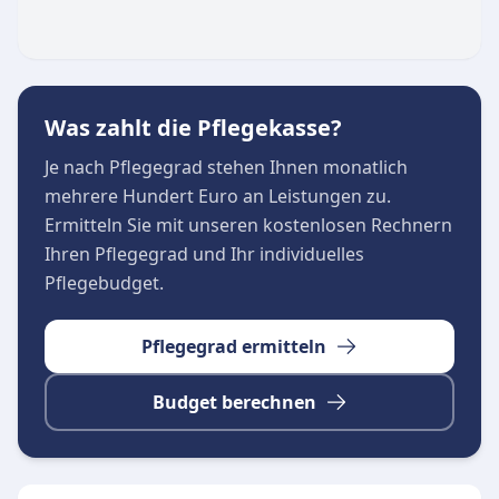
wesentlichen Bereiche der ambulanten Pflege,
um den Verbleib in der eigenen Häuslichkeit so
lange und so sicher wie möglich zu
gewährleisten:
Was zahlt die Pflegekasse?
Umfassende ambulante Grund- und
Je nach Pflegegrad stehen Ihnen monatlich
Behandlungspflege
mehrere Hundert Euro an Leistungen zu.
Individuell angepasste und bedürfnisorientierte
Ermitteln Sie mit unseren kostenlosen Rechnern
Betreuungsangebote
Ihren Pflegegrad und Ihr individuelles
Professionelle Versorgung durch
Pflegebudget.
hochqualifiziertes Pflegepersonal
Pflegegrad ermitteln
Budget berechnen