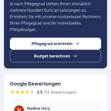
Innovation und Engagement
Je nach Pflegegrad stehen Ihnen monatlich
Neben der klassischen Pflege zeichnet sich die
mehrere Hundert Euro an Leistungen zu.
Einrichtung durch innovative geförderte
Ermitteln Sie mit unseren kostenlosen Rechnern
Projekte aus. Dazu zählen unter anderem der
Ihren Pflegegrad und Ihr individuelles
Einsatz moderner Technologien wie
Pflegebudget.
Assistenzroboter, das Projekt E-Rikscha sowie
ein starkes Netzwerk aus Ehrenamtlichen. Die
Pflegegrad ermitteln
freundliche Pflegedienstleitung und das
Budget berechnen
professionell arbeitende Pflegepersonal sorgen
täglich für eine hohe Pflegequalität und ein
vertrauensvolles Miteinander.
Google Bewertungen
3.5
(14 Bewertungen)
Nadine Horz