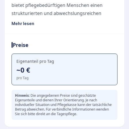
bietet pflegebedürftigen Menschen einen
strukturierten und abwechslungsreichen
Tagesablauf in einer familiären Atmosphäre. Im
Mehr lesen
Mittelpunkt der Tagespflege stehen die soziale
Betreuung und das gemeinsame Erleben, um
Preise
Vereinsamung vorzubeugen und die geistige
sowie körperliche Mobilität der Gäste gezielt zu
fördern.
Eigenanteil pro Tag
~0 €
Gemeinschaft und Aktivitäten
Ein vielfältiges Angebot an gemeinschaftlichen
pro Tag
Aktivitäten prägt den Tag im Seniorentreff zum
Ochsen. Von gemeinsamen Mahlzeiten über
Hinweis:
Die angegebenen Preise sind geschätzte
Eigenanteile und dienen Ihrer Orientierung. Je nach
Gedächtnistraining bis hin zu leichten
individueller Situation und Pflegekasse kann der tatsächliche
Bewegungsübungen wird jeder Gast individuell
Betrag abweichen. Für verbindliche Informationen wenden
Sie sich bitte direkt an die Tagespflege.
nach seinen persönlichen Fähigkeiten
eingebunden und wertgeschätzt.