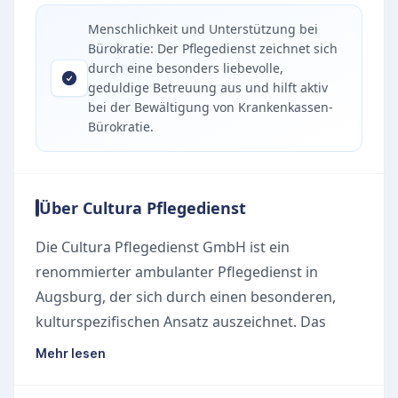
Menschlichkeit und Unterstützung bei
Bürokratie: Der Pflegedienst zeichnet sich
durch eine besonders liebevolle,
geduldige Betreuung aus und hilft aktiv
bei der Bewältigung von Krankenkassen-
Bürokratie.
Über Cultura Pflegedienst
Die Cultura Pflegedienst GmbH ist ein
renommierter ambulanter Pflegedienst in
Augsburg, der sich durch einen besonderen,
kulturspezifischen Ansatz auszeichnet. Das
engagierte Team hat sich auf die liebevolle und
Mehr lesen
fachkundige Betreuung von deutschen,
türkischen und russischen Patientinnen und