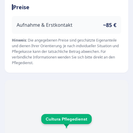
Preise
Patienten spezialisiert. Im Mittelpunkt der
täglichen Arbeit steht der pflegebedürftige
Mensch, für den sich die Pflegekräfte stets
~85 €
Aufnahme & Erstkontakt
ausreichend Zeit nehmen, um eine würdevolle
und professionelle Versorgung in der eigenen
Hinweis:
Die angegebenen Preise sind geschätzte Eigenanteile
und dienen Ihrer Orientierung. Je nach individueller Situation und
Häuslichkeit zu gewährleisten.
Pflegekasse kann der tatsächliche Betrag abweichen. Für
Unsere Leistungen
verbindliche Informationen wenden Sie sich bitte direkt an den
Pflegedienst.
Der Pflegedienst bietet ein umfassendes
Spektrum an ambulanten Dienstleistungen, die
individuell auf die Bedürfnisse der Klienten
abgestimmt sind. Um Angehörige spürbar zu
entlasten, übernimmt das Team nicht nur
pflegerische Aufgaben, sondern unterstützt
auch weitreichend im Alltag.
Cultura Pflegedienst
Hochwertige Pflege und kompetente Beratung
in der jeweiligen Muttersprache