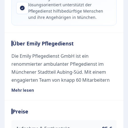
lösungsorientiert unterstützt der
Pflegedienst hilfsbedürftige Menschen
und ihre Angehörigen in München.
Über Emily Pflegedienst
Die Emily Pflegedienst GmbH ist ein
renommierter ambulanter Pflegedienst im
Münchener Stadtteil Aubing-Süd. Mit einem
engagierten Team von knapp 60 Mitarbeitern
arbeitet der Dienst aus tiefer Überzeugung und
Mehr lesen
stellt den persönlichen Kontakt zu den
Pflegebedürftigen in den Mittelpunkt seiner
Preise
täglichen Arbeit. Dabei wird stets nach den
aktuellsten Pflegestandards gehandelt, um eine