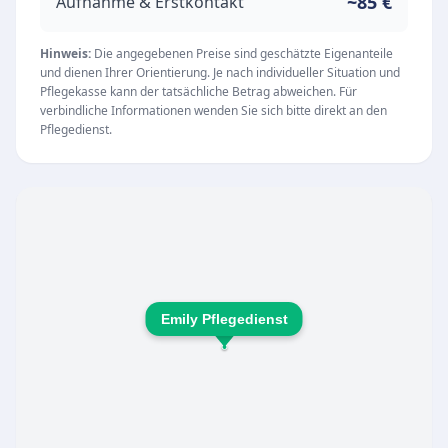
professionelle und sichere Versorgung im
~85 €
Aufnahme & Erstkontakt
eigenen Zuhause zu gewährleisten.
Unsere Leistungen und Werte
Hinweis:
Die angegebenen Preise sind geschätzte Eigenanteile
und dienen Ihrer Orientierung. Je nach individueller Situation und
Als rein ambulanter Dienstleister konzentriert
Pflegekasse kann der tatsächliche Betrag abweichen. Für
sich die Emily Pflegedienst GmbH darauf,
verbindliche Informationen wenden Sie sich bitte direkt an den
Pflegedienst.
Menschen ein selbstbestimmtes Leben in ihrer
vertrauten Umgebung zu ermöglichen. Das
Angebot zeichnet sich durch ein hohes Maß an
Zuverlässigkeit, Flexibilität und
Einfühlungsvermögen aus. Das Pflegeteam geht
individuell auf die Bedürfnisse und Wünsche der
hilfsbedürftigen Menschen sowie deren
Emily Pflegedienst
Angehörigen ein und steht ihnen auch in
schwierigen Situationen lösungsorientiert zur
Seite.
Erreichbarkeit