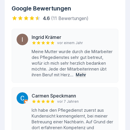
sorgen für ein gepflegtes Wohnumfeld.
Google Bewertungen
Rund-um-die-Uhr-Einsatz:
Die Einrichtung ist
4.6
(11 Bewertungen)
24 Stunden geöffnet und bietet somit jederzeit
Sicherheit und Verlässlichkeit.
Ingrid Krämer
vor einem Jahr
Meine Mutter wurde durch die Mitarbeiter
des Pflegedienstes sehr gut betreut,
wofür ich mich sehr herzlich bedanken
möchte. Jede der Mitarbeiterinnen übt
ihren Beruf mit Herz...
Mehr
Carmen Speckmann
vor 7 Jahren
Ich habe den Pflegedienst zuerst aus
Kundensicht kennengelernt, bei meiner
Betreuung einer Nachbarin. Auf Grund der
dort erfahrenen Kompetenz und