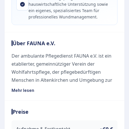
hauswirtschaftliche Unterstützung sowie
ein eigenes, spezialisiertes Team für
professionelles Wundmanagement.
Über FAUNA e.V.
Der ambulante Pflegedienst FAUNA e.V. ist ein
etablierter, gemeinnütziger Verein der
Wohlfahrtspflege, der pflegebedürftigen
Menschen in Altenkirchen und Umgebung zur
Seite steht. Bereits seit 1988 widmet sich die
Mehr lesen
Einrichtung mit viel Herz, Einfühlungsvermögen
und langjähriger Erfahrung der ambulanten
Preise
Versorgung. Das engagierte Team aus rund 65
Mitarbeitenden stellt sicher, dass Patienten in
ihrer vertrauten häuslichen Umgebung optimal