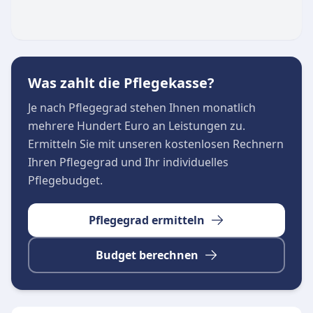
Angehörigen entwickelt der Pflegedienst
maßgeschneiderte Konzepte, die sich an der
Herkunft, den Gewohnheiten und den
Fähigkeiten der Betreuten orientieren. Zum
Was zahlt die Pflegekasse?
umfassenden Leistungsangebot gehören unter
Je nach Pflegegrad stehen Ihnen monatlich
anderem:
mehrere Hundert Euro an Leistungen zu.
Bezugspflege:
Ein fester Mitarbeiterstamm
Ermitteln Sie mit unseren kostenlosen Rechnern
sorgt für Kontinuität, minimiert
Ihren Pflegegrad und Ihr individuelles
Personalwechsel und schafft eine
Pflegebudget.
vertrauensvolle Basis für die Pflege.
Medizinische und pflegerische Versorgung:
Pflegegrad ermitteln
Fachgerechte ambulante Pflegekonzepte, die
durch ein spezialisiertes Team für
Budget berechnen
Wundmanagement ergänzt werden.
Hauswirtschaftliche Unterstützung:
Eigene
Hauswirtschaftskräfte entlasten im Alltag und