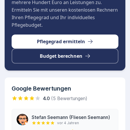
sind von Montag bis Freitag zwischen 08:00 und
mehrere Hundert Euro an Leistungen zu.
15:30 Uhr für persönliche Anliegen und
Ermitteln Sie mit unseren kostenlosen Rechnern
Beratungsgespräche geöffnet. Der Pflegedienst
Ihren Pflegegrad und Ihr individuelles
legt großen Wert auf Zuverlässigkeit und eine
Pflegebudget.
vorbildliche Arbeitsweise, was von Patienten
und Angehörigen sehr geschätzt wird.
Pflegegrad ermitteln
Budget berechnen
Google Bewertungen
4.0
(5 Bewertungen)
Stefan Seemann (Fliesen Seemann)
vor 4 Jahren