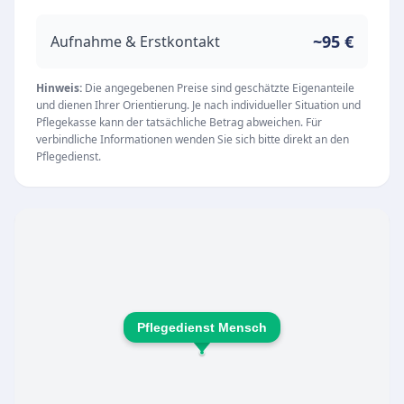
Pflege am Fließband. Das qualifizierte Personal
nimmt sich bewusst Zeit für die Sorgen und
~95 €
Aufnahme & Erstkontakt
Probleme der Klienten sowie deren
Angehörigen.
Hinweis:
Die angegebenen Preise sind geschätzte Eigenanteile
und dienen Ihrer Orientierung. Je nach individueller Situation und
Unsere Leistungen
Pflegekasse kann der tatsächliche Betrag abweichen. Für
Das umfangreiche Angebot umfasst neben der
verbindliche Informationen wenden Sie sich bitte direkt an den
Pflegedienst.
klassischen Grund- und Behandlungspflege
auch spezialisierte Dienstleistungen. Als ICW-
zertifizierte Wundmanager übernimmt der
Pflegedienst die fachmännische Versorgung
von Wunden direkt vor Ort. Zudem wird das
Angebot durch besondere Serviceleistungen
abgerundet:
Pflegedienst Mensch
Fachmännische Wundversorgung durch
zertifizierte Wundmanager
Muttersprachliche Betreuung für