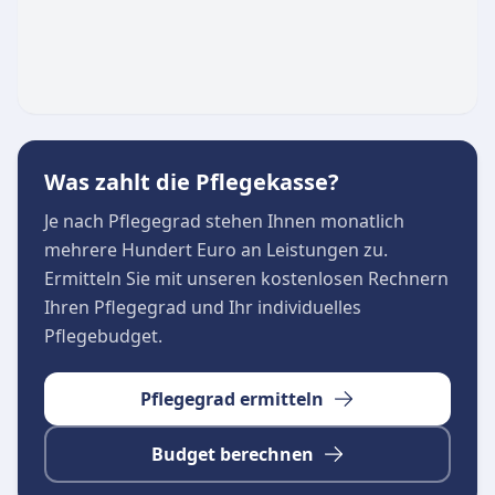
türkischsprachige Klienten
Organisation von Alltagsfreuden wie
Friseurbesuchen oder Essenslieferungen
Transparente und ausführliche Beratung ohne
versteckte Kosten
Das Unternehmen legt zudem großen Wert auf
Was zahlt die Pflegekasse?
eine fundierte Nachwuchsförderung und
Je nach Pflegegrad stehen Ihnen monatlich
kooperiert bei der Ausbildung mit dem
mehrere Hundert Euro an Leistungen zu.
evangelischen Fachseminar für Pflegeberufe.
Ermitteln Sie mit unseren kostenlosen Rechnern
Eine 24-stündige Erreichbarkeit stellt sicher,
Ihren Pflegegrad und Ihr individuelles
dass Klienten jederzeit optimal versorgt sind.
Pflegebudget.
Pflegegrad ermitteln
Budget berechnen