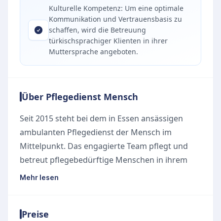
Kulturelle Kompetenz: Um eine optimale
Kommunikation und Vertrauensbasis zu
schaffen, wird die Betreuung
türkischsprachiger Klienten in ihrer
Muttersprache angeboten.
Über Pflegedienst Mensch
Seit 2015 steht bei dem in Essen ansässigen
ambulanten Pflegedienst der Mensch im
Mittelpunkt. Das engagierte Team pflegt und
betreut pflegebedürftige Menschen in ihrem
gewohnten Umfeld und unterstützt sie bei
Mehr lesen
alltäglichen Herausforderungen. Dabei wird
besonderer Wert auf eine individuelle und
Preise
zeitintensive Betreuung gelegt, fernab von