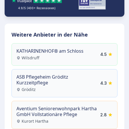
4.9/5 (400+ Rezensionen)
Weitere Anbieter in der Nähe
KATHARINENHOF® am Schloss
4.5
Wilsdruff
ASB Pflegeheim Gröditz
Kurzzeitpflege
4.3
Gröditz
Aventium Seniorenwohnpark Hartha
GmbH Vollstationäre Pflege
2.8
Kurort Hartha