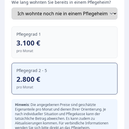
Wie lang wohnten Sie bereits in einem Pflegeheim?
detaillierte Potenzialerhebung wird
sichergestellt, dass die medizinische und
therapeutische Versorgung exakt auf die
individuellen Ressourcen und Bedürfnisse der
Pflegegrad 1
Bewohnerinnen und Bewohner abgestimmt ist.
3.100
€
Ganzheitliche Betreuung und enge Netzwerke
pro Monat
Eine schwere Erkrankung erfordert nicht nur
fachliche Expertise, sondern auch menschliche
Zuwendung. Die Einrichtung legt großen Wert
Pflegegrad 2 - 5
2.800
€
auf Vertrauen, offene Kommunikation und die
enge Einbindung der Angehörigen. Um eine
pro Monat
optimale Lebensqualität zu fördern, arbeitet das
Pflegeteam Hand in Hand mit Therapeutinnen
Hinweis:
Die angegebenen Preise sind geschätzte
und Therapeuten sowie zertifizierten
Eigenanteile pro Monat und dienen Ihrer Orientierung. Je
nach individueller Situation und Pflegekasse kann der
Weaningzentren und spezialisierten Kliniken
tatsächliche Betrag abweichen. Es kann zudem zu
Aktualisierungen kommen. Für verbindliche Informationen
zusammen.
wenden Sie sich bitte direkt an das Pflegeheim.