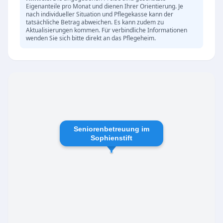
Tagespflege umfasst:
Eigenanteile pro Monat und dienen Ihrer Orientierung. Je
nach individueller Situation und Pflegekasse kann der
Individuelle Betreuung und Aktivitäten
tatsächliche Betrag abweichen. Es kann zudem zu
Aktualisierungen kommen. Für verbindliche Informationen
Soziale Angebote und gemeinsame
wenden Sie sich bitte direkt an das Pflegeheim.
Veranstaltungen
Professionelle Pflege und Beratung
Flexible Nutzung der Tagespflege je nach Bedarf
Die Mitarbeiter im Sophienstift legen großen
Wert auf Empathie, Respekt und eine
persönliche Atmosphäre, um den Bewohnern
Seniorenbetreuung im
ein Zuhause zu schaffen, in dem sie sich
Sophienstift
wohlfühlen und bestmöglich betreut werden.