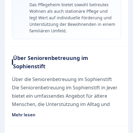
Das Pflegeheim bietet sowohl betreutes
Wohnen als auch stationäre Pflege und
legt Wert auf individuelle Förderung und
Unterstützung der Bewohnenden in einem
familiären Umfeld.
Über Seniorenbetreuung im
Sophienstift
Über die Seniorenbetreuung im Sophienstift
Die Seniorenbetreuung im Sophienstift in Jever
bietet ein umfassendes Angebot für ältere
Menschen, die Unterstützung im Alltag und
professionelle Pflege wünschen. Das Haus liegt
Mehr lesen
zentral in der Sophienstraße 1, 26441 Jever und
steht für eine familiäre Atmosphäre sowie