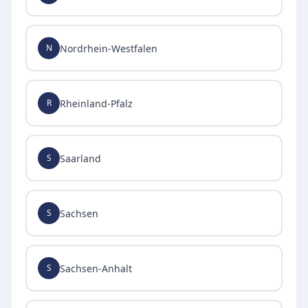
Nordrhein-Westfalen
N
Rheinland-Pfalz
R
Saarland
S
Sachsen
S
Sachsen-Anhalt
S