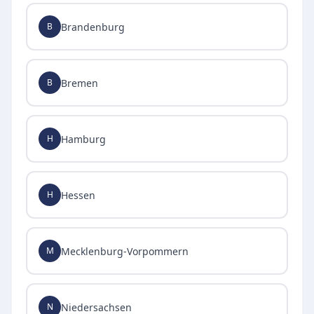
Brandenburg
B
Bremen
B
Hamburg
H
Hessen
H
Mecklenburg-Vorpommern
M
Niedersachsen
N