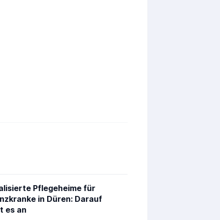
alisierte Pflegeheime für
zkranke in Düren: Darauf
 es an