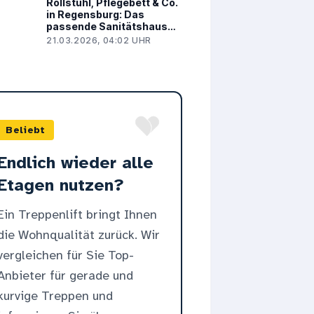
Rollstuhl, Pflegebett & Co.
in Regensburg: Das
passende Sanitätshaus
finden
21.03.2026, 04:02 UHR
Beliebt
Endlich wieder alle
Etagen nutzen?
Ein Treppenlift bringt Ihnen
die Wohnqualität zurück. Wir
vergleichen für Sie Top-
Anbieter für gerade und
kurvige Treppen und