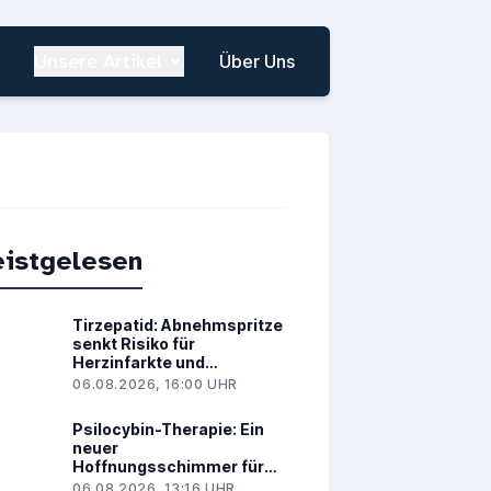
Unsere Artikel
Über Uns
istgelesen
Tirzepatid: Abnehmspritze
senkt Risiko für
Herzinfarkte und
Infektionen drastisch
06.08.2026, 16:00 UHR
Psilocybin-Therapie: Ein
neuer
Hoffnungsschimmer für
schwere PTBS-Fälle
06.08.2026, 13:16 UHR