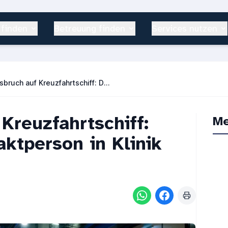
 finden
Betreuung finden
Services nutzen
Hantavirus-Ausbruch auf Kreuzfahrtschiff: Deutsche in Düsseldorfer Klinik
Kreuzfahrtschiff:
Me
ktperson in Klinik