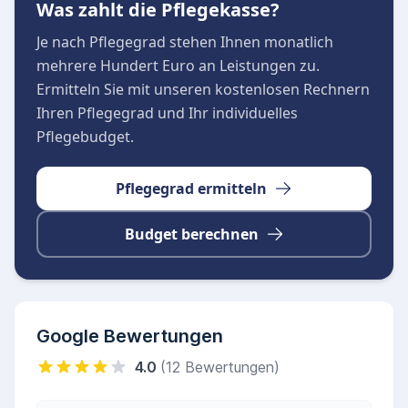
Was zahlt die Pflegekasse?
Professionelle Anleitung und Beratung von
pflegenden Angehörigen
Je nach Pflegegrad stehen Ihnen monatlich
Die Geschäftsleitung und das gesamte
mehrere Hundert Euro an Leistungen zu.
Pflegeteam legen großen Wert darauf, schnell
Ermitteln Sie mit unseren kostenlosen Rechnern
und unbürokratisch passgenaue Lösungen für
Ihren Pflegegrad und Ihr individuelles
alle Belange der Patienten zu finden. Ob bei der
Pflegebudget.
täglichen Pflege, der Hauswirtschaft oder der
medizinischen Versorgung – die Mitarbeiter
Pflegegrad ermitteln
nehmen sich Zeit und haben stets ein offenes
Budget berechnen
Ohr für die Anliegen der Betreuten.
Google Bewertungen
4.0
(12 Bewertungen)