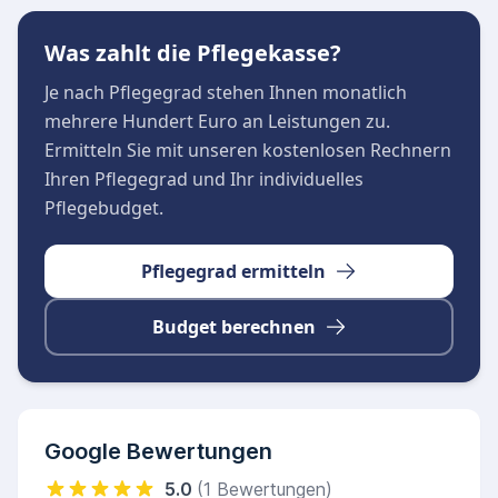
im Stadtteil Kändler ist von Montag bis Freitag
Was zahlt die Pflegekasse?
für seine Klienten im Einsatz.
Je nach Pflegegrad stehen Ihnen monatlich
mehrere Hundert Euro an Leistungen zu.
Ermitteln Sie mit unseren kostenlosen Rechnern
Ihren Pflegegrad und Ihr individuelles
Pflegebudget.
Pflegegrad ermitteln
Budget berechnen
Google Bewertungen
5.0
(1 Bewertungen)