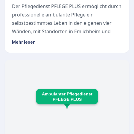
Der Pflegedienst PFLEGE PLUS ermöglicht durch
professionelle ambulante Pflege ein
selbstbestimmtes Leben in den eigenen vier
Wänden, mit Standorten in Emlichheim und
Uelsen. Das Angebot umfasst individuelle
Mehr lesen
Pflegekonzepte, die Grundpflege, Behandlungs-
und Krankenpflege sowie hauswirtschaftliche
Unterstützung abdecken. Spezialisierte Palliativ
Care Fachkräfte begleiten schwerkranke
Patienten mit fortgeschrittenen Erkrankungen,
um Krankenhausaufenthalte zu vermeiden.
Ambulanter Pflegedienst
Ergänzend wird eine Tagesbetreuung mit
PFLEGE PLUS
vielseitigen Aktivitäten auf dem
Einrichtungsgelände angeboten, die soziale
Kontakte fördert und pflegende Angehörige
entlastet. Weitere Leistungen umfassen