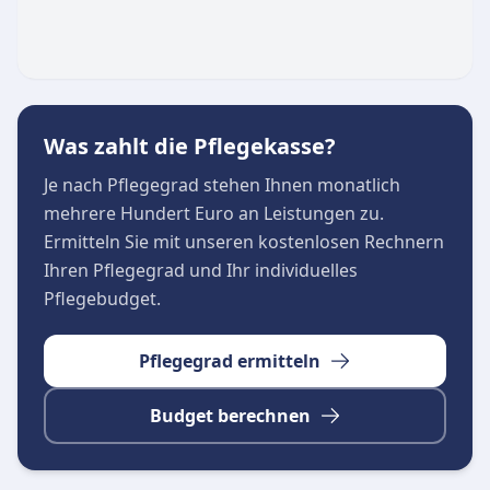
Kurzzeit- und Verhinderungspflege sowie
Unterstützung bei Anträgen zur
Pflegeversicherung. Die Arbeit des
Pflegedienstes ist christlich geprägt und
Was zahlt die Pflegekasse?
orientiert sich an den Bedürfnissen und
Wünschen älterer und pflegebedürftiger
Je nach Pflegegrad stehen Ihnen monatlich
Menschen. Ein modernes Therapiezentrum
mehrere Hundert Euro an Leistungen zu.
rundet das Angebot ab, um bestmögliche
Ermitteln Sie mit unseren kostenlosen Rechnern
Versorgung und Betreuung zu gewährleisten.
Ihren Pflegegrad und Ihr individuelles
Pflegebudget.
Pflegegrad ermitteln
Budget berechnen