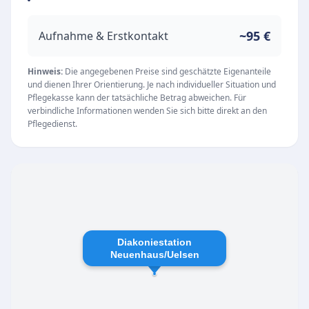
Grundpflege, medizinische Versorgung,
Tagespflege im Treff am Mühlenpark sowie
~95 €
Aufnahme & Erstkontakt
Pflege-Wohngemeinschaften und Betreutes
Wohnen in Veldhausen, Uelsen und Itterbeck.
Hinweis:
Die angegebenen Preise sind geschätzte Eigenanteile
und dienen Ihrer Orientierung. Je nach individueller Situation und
Rund um die Uhr Pflegepersonal sorgt für
Pflegekasse kann der tatsächliche Betrag abweichen. Für
Sicherheit und Komfort in den
verbindliche Informationen wenden Sie sich bitte direkt an den
Pflegedienst.
Wohngemeinschaften. Zudem unterstützt der
Pflegedienst bei der Antragstellung bei
Kranken- und Pflegekassen und vermittelt
Zusatzleistungen wie Essen auf Rädern.
Individuelle Versorgungskonzepte werden
gemeinsam mit den Angehörigen entwickelt. Als
Diakoniestation
zugelassener Dienstleister mit hervorragenden
Neuenhaus/Uelsen
Bewertungen (MD Note 1,0) garantiert die
Diakoniestation eine vertrauensvolle und
kompetente Betreuung mit ganzheitlichem