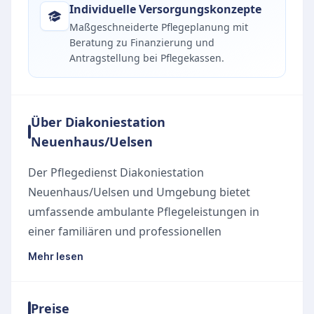
Individuelle Versorgungskonzepte
Maßgeschneiderte Pflegeplanung mit
Beratung zu Finanzierung und
Antragstellung bei Pflegekassen.
Über Diakoniestation
Neuenhaus/Uelsen
Der Pflegedienst Diakoniestation
Neuenhaus/Uelsen und Umgebung bietet
umfassende ambulante Pflegeleistungen in
einer familiären und professionellen
Atmosphäre. Als diakonische Einrichtung
Mehr lesen
evangelischer Kirchengemeinden in der
Samtgemeinde Neuenhaus steht die
Preise
Pflegequalität im Fokus. Das Angebot umfasst