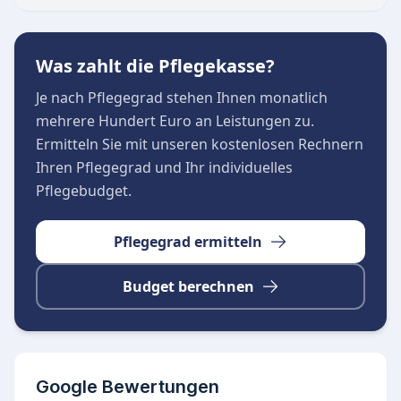
persönliche Anliegen und Beratungen ist die
Einrichtung von Montag bis Donnerstag
Was zahlt die Pflegekasse?
zwischen 08:30 und 18:00 Uhr sowie freitags von
08:30 bis 14:00 Uhr erreichbar.
Je nach Pflegegrad stehen Ihnen monatlich
mehrere Hundert Euro an Leistungen zu.
Ermitteln Sie mit unseren kostenlosen Rechnern
Ihren Pflegegrad und Ihr individuelles
Pflegebudget.
Pflegegrad ermitteln
Budget berechnen
Google Bewertungen