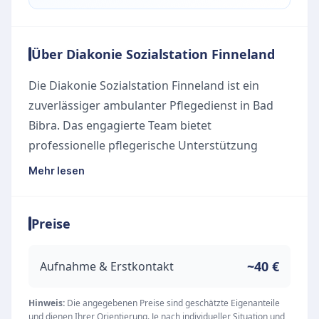
Über Diakonie Sozialstation Finneland
Die Diakonie Sozialstation Finneland ist ein
zuverlässiger ambulanter Pflegedienst in Bad
Bibra. Das engagierte Team bietet
professionelle pflegerische Unterstützung
direkt im häuslichen Umfeld an, um
Mehr lesen
pflegebedürftigen Menschen ein
selbstbestimmtes Leben in ihrer gewohnten
Preise
Umgebung zu ermöglichen.
Unsere Leistungen
Umfassende ambulante Pflegeleistungen im
~40 €
Aufnahme & Erstkontakt
eigenen Zuhause
Individuelle Beratung für Patienten und deren
Hinweis:
Die angegebenen Preise sind geschätzte Eigenanteile
und dienen Ihrer Orientierung. Je nach individueller Situation und