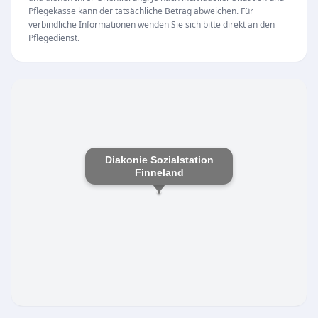
Angehörige
Pflegekasse kann der tatsächliche Betrag abweichen. Für
Fachgerechte Versorgung durch qualifiziertes
verbindliche Informationen wenden Sie sich bitte direkt an den
Pflegedienst.
Personal
Die Einrichtung in der Lauchaer Straße ist von
Montag bis Freitag zwischen 07:00 und 16:00
Uhr für Anliegen erreichbar. Als Teil des
diakonischen Netzwerks steht die Sozialstation
für eine werteorientierte und zugewandte
Diakonie Sozialstation
Betreuung im Burgenlandkreis.
Finneland