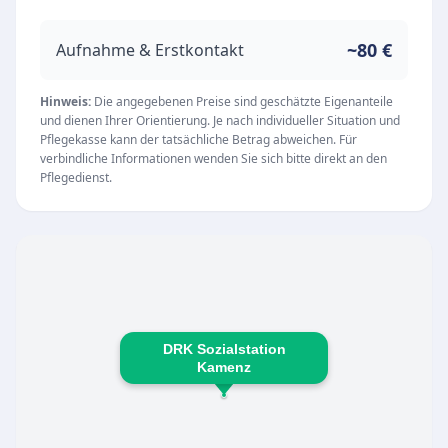
Unsere Leistungen
Als spezialisierter ambulanter Pflegedienst
~80 €
Aufnahme & Erstkontakt
richtet sich das Angebot ganz nach den
individuellen Bedürfnissen der zu Pflegenden.
Hinweis:
Die angegebenen Preise sind geschätzte Eigenanteile
und dienen Ihrer Orientierung. Je nach individueller Situation und
Zu den Kernkompetenzen gehören:
Pflegekasse kann der tatsächliche Betrag abweichen. Für
Grund- und Behandlungspflege im eigenen
verbindliche Informationen wenden Sie sich bitte direkt an den
Pflegedienst.
Zuhause
Individuelle Beratung und Unterstützung für
Pflegebedürftige und deren Angehörige
Hilfestellung bei der Bewältigung des
Pflegealltags
Mit hoher Fachkompetenz und viel
DRK Sozialstation
Einfühlungsvermögen sorgt das Personal für
Kamenz
eine zuverlässige und herzliche Betreuung. Die
ausgezeichneten Rückmeldungen von Patienten
und Angehörigen spiegeln die hohe