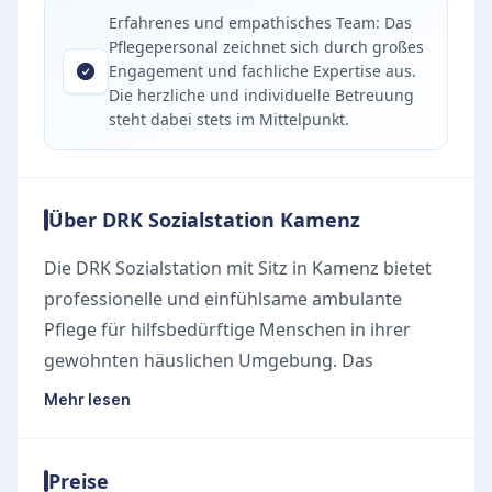
Erfahrenes und empathisches Team: Das
Pflegepersonal zeichnet sich durch großes
Engagement und fachliche Expertise aus.
Die herzliche und individuelle Betreuung
steht dabei stets im Mittelpunkt.
Über DRK Sozialstation Kamenz
Die DRK Sozialstation mit Sitz in Kamenz bietet
professionelle und einfühlsame ambulante
Pflege für hilfsbedürftige Menschen in ihrer
gewohnten häuslichen Umgebung. Das
engagierte Team legt großen Wert darauf, die
Mehr lesen
Lebensqualität und Selbstständigkeit der
Patienten so lange wie möglich zu erhalten und
Preise
sie im Alltag tatkräftig zu unterstützen.