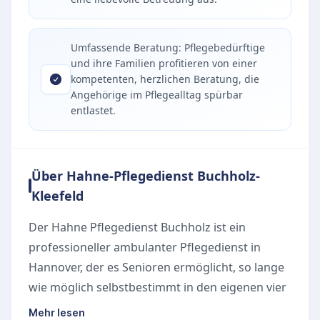
Umfassende Beratung: Pflegebedürftige
und ihre Familien profitieren von einer
kompetenten, herzlichen Beratung, die
Angehörige im Pflegealltag spürbar
entlastet.
Über Hahne-Pflegedienst Buchholz-
Kleefeld
Der Hahne Pflegedienst Buchholz ist ein
professioneller ambulanter Pflegedienst in
Hannover, der es Senioren ermöglicht, so lange
wie möglich selbstbestimmt in den eigenen vier
Wänden zu leben. Als Teil der seit 2013 in der
Mehr lesen