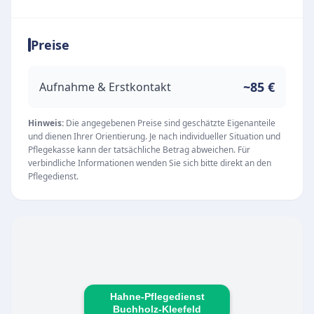
häuslichen Pflege aktiven Unternehmensgruppe
steht die Einrichtung für Zuverlässigkeit,
Preise
Einfühlungsvermögen und eine hohe
Pflegequalität.
Unsere Leistungen
~85 €
Aufnahme & Erstkontakt
Das engagierte Team bietet umfassende
ambulante Pflegeleistungen, die individuell auf
Hinweis:
Die angegebenen Preise sind geschätzte Eigenanteile
und dienen Ihrer Orientierung. Je nach individueller Situation und
die Bedürfnisse der Pflegebedürftigen und ihrer
Pflegekasse kann der tatsächliche Betrag abweichen. Für
Angehörigen abgestimmt sind. Der Fokus liegt
verbindliche Informationen wenden Sie sich bitte direkt an den
Pflegedienst.
dabei auf einer liebevollen und menschlichen
Betreuung im häuslichen Umfeld.
Individuelle häusliche Pflege und Betreuung
Kompetente und ehrliche Beratung für
Pflegebedürftige und Angehörige
Entlastung im Alltag durch professionelle
Hahne-Pflegedienst
Pflegekräfte
Buchholz-Kleefeld