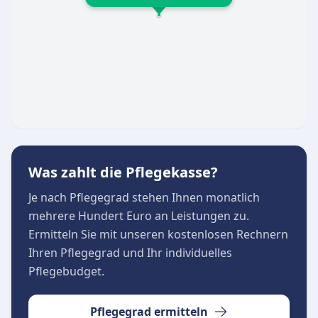
Der Hahne Pflegedienst Buchholz ist von
Montag bis Freitag zwischen 08:30 und 16:00
Uhr erreichbar. Mit viel Menschlichkeit und
fachlicher Expertise sorgt das Team dafür, dass
Patienten in jeder Lebensphase bestens
aufgehoben und wertgeschätzt sind.
Was zahlt die Pflegekasse?
Je nach Pflegegrad stehen Ihnen monatlich
mehrere Hundert Euro an Leistungen zu.
Ermitteln Sie mit unseren kostenlosen Rechnern
Ihren Pflegegrad und Ihr individuelles
Pflegebudget.
Pflegegrad ermitteln