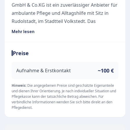
GmbH & Co.KG ist ein zuverlässiger Anbieter für
ambulante Pflege und Alltagshilfe mit Sitz in
Rudolstadt, im Stadtteil Volkstedt. Das
engagierte Team hat es sich zur Aufgabe
Mehr lesen
gemacht, pflegebedürftige Menschen in ihrer
gewohnten häuslichen Umgebung professionell
Preise
und kompetent zu versorgen.
Unsere Leistungen
Der Fokus der Einrichtung liegt auf der
~100 €
Aufnahme & Erstkontakt
bedarfsgerechten Unterstützung im eigenen
Zuhause. Zu den Kernkompetenzen zählen:
Hinweis:
Die angegebenen Preise sind geschätzte Eigenanteile
und dienen Ihrer Orientierung. Je nach individueller Situation und
Ambulante Pflegeleistungen für ein
Pflegekasse kann der tatsächliche Betrag abweichen. Für
selbstbestimmtes Leben im Alter
verbindliche Informationen wenden Sie sich bitte direkt an den
Pflegedienst.
Individuelle Alltagshilfe zur Entlastung von
Patienten und Angehörigen
Klienten schätzen besonders die pünktliche,