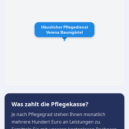
freundliche und hilfsbereite Art der
Pflegekräfte. Der Pflegedienst zeichnet sich
durch eine familiäre Atmosphäre aus und ist
Häuslicher Pflegedienst
von Montag bis Freitag erreichbar, donnerstags
Verena Baumgärtel
für Beratungen sogar mit verlängerten
Sprechzeiten bis 18:00 Uhr.
Was zahlt die Pflegekasse?
Je nach Pflegegrad stehen Ihnen monatlich
mehrere Hundert Euro an Leistungen zu.