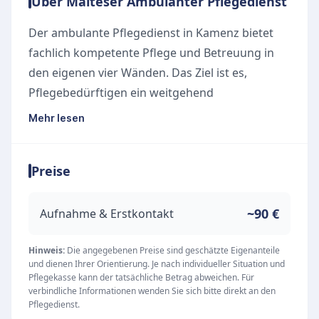
Über Malteser Ambulanter Pflegedienst
Der ambulante Pflegedienst in Kamenz bietet
fachlich kompetente Pflege und Betreuung in
den eigenen vier Wänden. Das Ziel ist es,
Pflegebedürftigen ein weitgehend
eigenständiges Leben in ihrem vertrauten
Mehr lesen
Zuhause zu ermöglichen. Besonderer Wert wird
auf ein hohes Maß an Vertrauen gelegt, weshalb
Preise
die Betreuung durch feste Bezugspersonen zu
individuell abgestimmten Zeiten erfolgt.
Unsere Leistungen
~90 €
Aufnahme & Erstkontakt
Das umfangreiche Leistungsangebot gliedert
sich in die Grund- und Behandlungspflege sowie
Hinweis:
Die angegebenen Preise sind geschätzte Eigenanteile
und dienen Ihrer Orientierung. Je nach individueller Situation und
zusätzliche Betreuungs- und
Pflegekasse kann der tatsächliche Betrag abweichen. Für
Beratungsangebote. In vertrauensvoller
verbindliche Informationen wenden Sie sich bitte direkt an den
Pflegedienst.
Kooperation mit den behandelnden Hausärzten