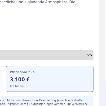
herzliche und einladende Atmosphäre. Die
rünten Außenanlagen laden die Bewohnerinnen und
pannten Verweilen ein.
estreute Kurzzeit- sowie Tagespflegeplätze
e und flexible Versorgung sicher. Das oberste Ziel
 Pflegebedürftigen. Ein engagiertes, gut
uppen gewährleistet eine erstklassige, würdevolle
Zeiten von viel Einfühlungsvermögen geprägt ist.
oßer Wert auf ein familiäres und unterstützendes
Pflegegrad 2 - 5
ves soziales Leben und bietet Raum für
3.100
€
pro Monat
n Außenanlagen
iprofessionelle Teams
pro Monat und dienen Ihrer Orientierung. Je nach individueller
wischen Bewohnern und Angehörigen
chen. Es kann zudem zu Aktualisierungen kommen. Für verbindliche