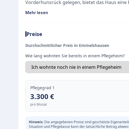
Vorderhunsrück gelegen, bietet das Haus eine 
großzügige Architektur und die liebevoll beg
Mehr lesen
Bewohner zum gemütlichen Spazieren und ents
Pflegekonzept und Ausstattung
Preise
Mit insgesamt 108 Pflegeplätzen, die auch eing
umfassen, stellt die Einrichtung eine umfassend
Durchschnittlicher Preis in Emmelshausen
ist das Wohlbefinden und die Zufriedenheit der
Wie lang wohnten Sie bereits in einem Pflegeheim?
ausgebildetes Team aus verschiedenen Berufsgr
und respektvolle Pflege, die auch in schweren 
Soziales Miteinander
Im Alten- und Pflegeheim St. Hildegard wird gr
Pflegegrad 1
Umfeld gelegt. Die Einrichtung fördert ein akti
3.300
€
Begegnungen:
pro Monat
Gemeinsame Spaziergänge in den weitläufige
Herzliche Betreuung und Austausch durch mult
Hinweis:
Die angegebenen Preise sind geschätzte Eigenanteile 
Einladende Räumlichkeiten für den Kontakt z
Situation und Pflegekasse kann der tatsächliche Betrag abwei