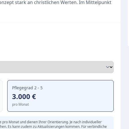
konzept stark an christlichen Werten. Im Mittelpunkt
dem Einzelnen, die Akzeptanz der individuellen
urch engagierte Pflegekräfte.
her Ort der Begegnung und der Nächstenliebe. Neben
e Diakonie Pflegeabteilung Am Adelheidring großen
. Die Bewohner profitieren von einer familiären
ungsangebote und eine einfühlsame Begleitung im
e
derung
Pflegegrad 2 - 5
3.000
€
pro Monat
pro Monat und dienen Ihrer Orientierung. Je nach individueller
chen. Es kann zudem zu Aktualisierungen kommen. Für verbindliche