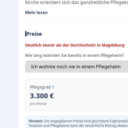
Kirche orientiert sich das ganzheitliche Pflege
des täglichen Handelns stehen der Respekt vor 
Mehr lesen
Persönlichkeit und die würdevolle Betreuung d
Die Einrichtung versteht sich als gemeindena
Preise
der professionellen stationären Pflege legt di
Wert auf ein harmonisches soziales Miteinander
Deutlich teurer als der Durchschnitt in Magdeburg
Wohnatmosphäre, die durch vielfältige Betreu
Wie lang wohnten Sie bereits in einem Pflegeheim?
Alltag bereichert wird.
Stationäre Pflege mit christlichem Leitbild
Gemeindenahe und familiäre Wohnatmosphär
Fokus auf Respekt, Würde und individuelle För
Pflegegrad 1
3.300
€
pro Monat
Hinweis:
Die angegebenen Preise sind geschätzte Eigenanteile 
Situation und Pflegekasse kann der tatsächliche Betrag abwei