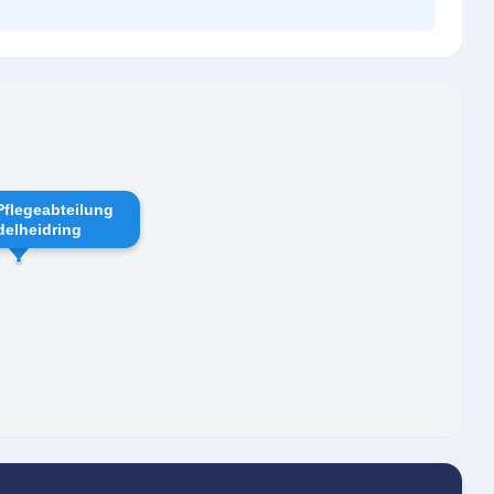
Pflegeabteilung
elheidring