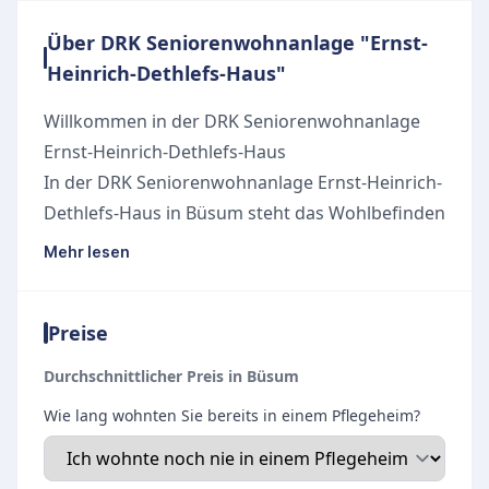
Über DRK Seniorenwohnanlage "Ernst-
Heinrich-Dethlefs-Haus"
Willkommen in der DRK Seniorenwohnanlage
Ernst-Heinrich-Dethlefs-Haus
In der DRK Seniorenwohnanlage Ernst-Heinrich-
Dethlefs-Haus in Büsum steht das Wohlbefinden
der Bewohner im Mittelpunkt. Die Einrichtung
Mehr lesen
bietet eine geborgene und sichere
Wohnatmosphäre, in der sich Senioren rundum
Preise
wohlfühlen können. Das Pflegekonzept basiert
auf einer respektvollen und individuellen
Durchschnittlicher Preis in Büsum
Betreuung, die auf die persönlichen Bedürfnisse
Wie lang wohnten Sie bereits in einem Pflegeheim?
und die Biografie jedes Einzelnen abgestimmt
ist.
Die seniorengerechte Ausstattung der