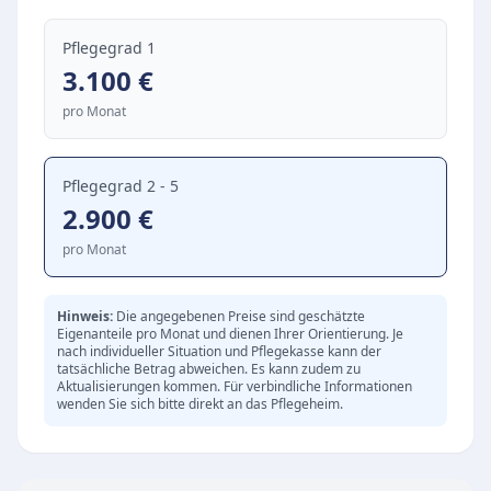
Räumlichkeiten ermöglicht ein Höchstmaß an
Pflegegrad 1
Barrierefreiheit und Komfort im Alltag. Neben
3.100
€
den privaten Rückzugsorten laden gemütliche
pro Monat
Gemeinschaftsbereiche zum Verweilen ein. Das
soziale Miteinander wird durch verschiedene
Angebote aktiv gefördert:
Pflegegrad 2 - 5
2.900
€
Gemeinsame Aktivitäten und Veranstaltungen
zur Stärkung der Gemeinschaft
pro Monat
Individuelle Betreuungsangebote für eine
abwechslungsreiche Tagesgestaltung
Hinweis:
Die angegebenen Preise sind geschätzte
Einbindung in das lokale Leben der maritimen
Eigenanteile pro Monat und dienen Ihrer Orientierung. Je
nach individueller Situation und Pflegekasse kann der
Gemeinde Büsum
tatsächliche Betrag abweichen. Es kann zudem zu
Aktualisierungen kommen. Für verbindliche Informationen
wenden Sie sich bitte direkt an das Pflegeheim.