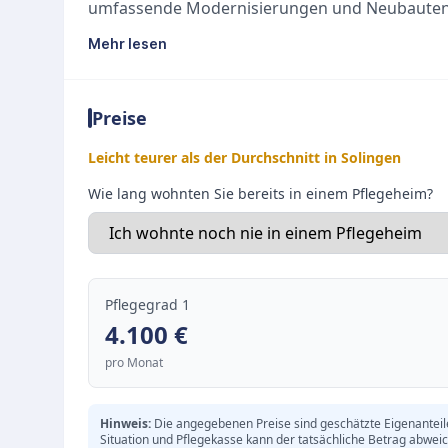
umfassende Modernisierungen und Neubauten 
eine zeitgemäße und freundliche Wohnatmosph
Mehr lesen
Außenanlage laden zum Verweilen und Entspan
Ganzheitliche Pflege mit Herz
Preise
Das Pflegekonzept der Einrichtung basiert auf
Einzigartigkeit jedes Einzelnen im Fokus ste
Leicht teurer als der Durchschnitt in Solingen
sich liebevoll um die Bedürfnisse der Senioren.
Wie lang wohnten Sie bereits in einem Pflegeheim?
bestmögliche Lebensqualität zu erhalten und gl
zu gewährleisten.
Gemeinschaft und abwechslungsreicher Alltag
Ein aktives soziales Leben wird im Eugen-Maur
Pflegegrad 1
von einer warmen und familiären Atmosphäre s
4.100
€
Ein umfangreiches Programm mit spannenden A
pro Monat
Tagesgestaltung.
Eine herzliche Gemeinschaft, die das soziale M
Hinweis:
Die angegebenen Preise sind geschätzte Eigenanteile 
Eine hauseigene Küche, die für abwechslungsr
Situation und Pflegekasse kann der tatsächliche Betrag abwei