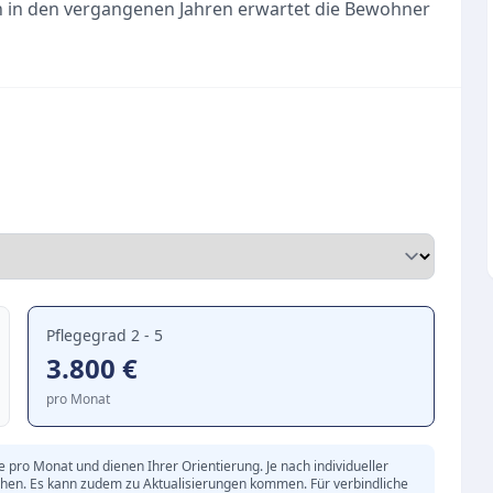
in den vergangenen Jahren erwartet die Bewohner
äre. Die ruhige Umgebung und eine gepflegte
nen ein.
 einem ganzheitlichen Menschenbild, bei dem die
ht. Ein harmonisches und kompetentes Team kümmert
 Die Betreuung ist darauf ausgerichtet, eine
eichzeitig ein hohes Maß an Sicherheit und Respekt
er-Haus großgeschrieben. Die Bewohner profitieren
Pflegegrad 2 - 5
owie vielfältigen Angeboten:
3.800
€
ktivitäten für eine abwechslungsreiche
pro Monat
iteinander und den Austausch fördert.
pro Monat und dienen Ihrer Orientierung. Je nach individueller
eiche und schmackhafte Mahlzeiten sorgt.
chen. Es kann zudem zu Aktualisierungen kommen. Für verbindliche