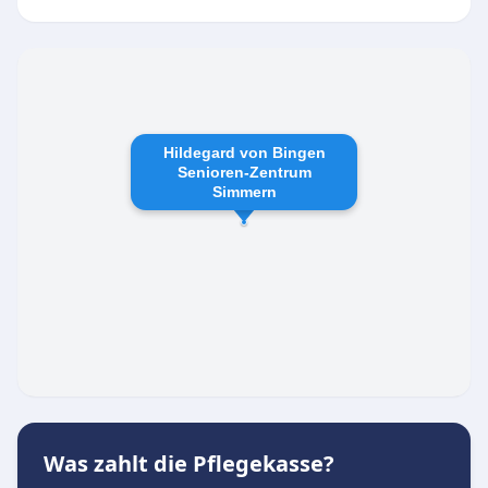
Ein herzliches Miteinander und eine offene
Kommunikation schaffen ein Umfeld, in dem
sich die Senioren und ihre Angehörigen
jederzeit willkommen und gut aufgehoben
fühlen.
Hildegard von Bingen
Senioren-Zentrum
Simmern
Was zahlt die Pflegekasse?