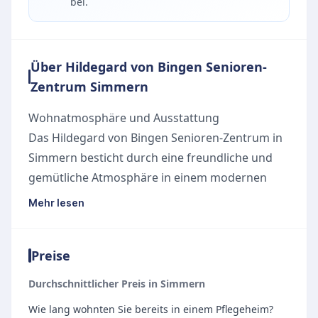
bei.
Über Hildegard von Bingen Senioren-
Zentrum Simmern
Wohnatmosphäre und Ausstattung
Das Hildegard von Bingen Senioren-Zentrum in
Simmern besticht durch eine freundliche und
gemütliche Atmosphäre in einem modernen
Gebäude. Die hellen und geräumigen Zimmer
Mehr lesen
bieten einen hohen Wohnkomfort. Neben den
ansprechenden Standardzimmern stehen
Preise
spezielle Komfortzimmer zur Verfügung, die
unter anderem mit einem modernen
Durchschnittlicher Preis in Simmern
Ruhesessel, einem großen Kleiderschrank
Wie lang wohnten Sie bereits in einem Pflegeheim?
inklusive integriertem Kühlschrank, einem