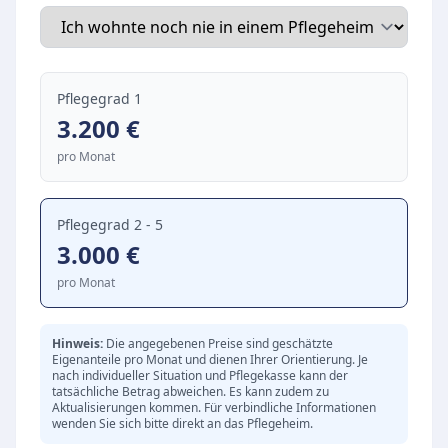
übergroßen Pflegebett und einem
Flachbildfernseher ausgestattet sind. Ein
großzügiger, liebevoll angelegter Außenbereich
Pflegegrad 1
mit einem einladenden Pavillon bietet zudem
3.200
€
Raum für Erholung im Freien.
pro Monat
Pflegekonzept und soziales Miteinander
Im Mittelpunkt der Pflege steht das
Wohlbefinden der Bewohner, das durch ein
Pflegegrad 2 - 5
3.000
€
äußerst freundliches, hilfsbereites und
engagiertes Team gefördert wird. Die
pro Monat
Einrichtung bietet neben der vollstationären
Betreuung auch Kurzzeitpflege an. Das Personal
Hinweis:
Die angegebenen Preise sind geschätzte
in allen Bereichen – von der Pflege über die
Eigenanteile pro Monat und dienen Ihrer Orientierung. Je
nach individueller Situation und Pflegekasse kann der
Hauswirtschaft bis hin zur hauseigenen Küche,
tatsächliche Betrag abweichen. Es kann zudem zu
Aktualisierungen kommen. Für verbindliche Informationen
die täglich frische und schmackhafte Mahlzeiten
wenden Sie sich bitte direkt an das Pflegeheim.
zubereitet – sorgt für eine hohe Lebensqualität.