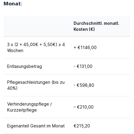
Monat
:
Durchschnittl. monatl.
Kosten (€)
3 x (2 x 45,00€ + 5,50€) x 4
+ €1146,00
Wochen
Entlasungsbetrag
- €131,00
Pflegesachleistungen (bis zu
- €598,80
40%)
Verhinderungspflege /
– €210,00
Kurzzeitpflege
Eigenanteil Gesamt im Monat
€215,20