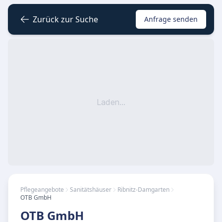
Zurück zur Suche
Anfrage senden
Laden...
Pflegeangebote
Sanitätshäuser
Ribnitz-Damgarten
OTB GmbH
OTB GmbH