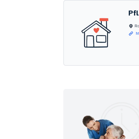
Pf
R
ht