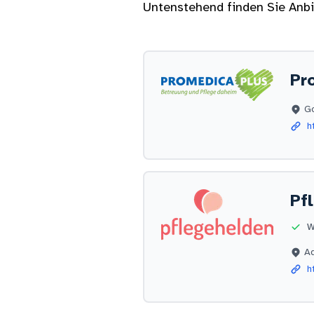
Untenstehend finden Sie Anbie
Pr
G
ht
Pf
W
A
ht