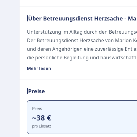
Über Betreuungsdienst Herzsache - Ma
Unterstützung im Alltag durch den Betreuungs
Der Betreuungsdienst Herzsache von Marion Ke
und deren Angehörigen eine zuverlässige Entlas
die persönliche Begleitung und hauswirtschaft
in den eigenen vier Wänden zu fördern. Es wir
Mehr lesen
Angebot keine medizinische Pflege umfasst, sonde
Das Leistungsangebot umfasst unter anderem:
Preise
Hauswirtschaftliche Unterstützung zur Entlast
Organisation und Begleitung zu Arztterminen, i
Begleitung zu Freizeitaktivitäten wie Gymnasti
Preis
~38 €
Gemeinsame leichte Bewegungsübungen zu Haus
Dank der offiziellen Anerkennung können die 
pro Einsatz
Entlastungsleistungen direkt mit der zuständi