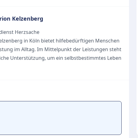
rion Kelzenberg
dienst Herzsache
lzenberg in Köln bietet hilfebedürftigen Menschen
tung im Alltag. Im Mittelpunkt der Leistungen steht
liche Unterstützung, um ein selbstbestimmtes Leben
d ausdrücklich darauf hingewiesen, dass das
rn als reine Alltagshilfe konzipiert ist.
ung im häuslichen Umfeld
nklusive Fahrdienst und Wartezeit
kkursen
e zur Erhaltung der Mobilität
erbrachten Leistungen im Rahmen der
gen Pflegekasse abgerechnet werden.