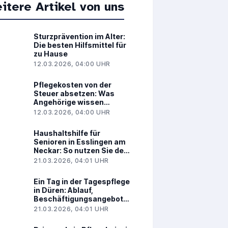
itere Artikel von uns
Sturzprävention im Alter:
Die besten Hilfsmittel für
zu Hause
12.03.2026, 04:00 UHR
Pflegekosten von der
Steuer absetzen: Was
Angehörige wissen
müssen
12.03.2026, 04:00 UHR
Haushaltshilfe für
Senioren in Esslingen am
Neckar: So nutzen Sie den
125-Euro-
21.03.2026, 04:01 UHR
Entlastungsbetrag richtig
Ein Tag in der Tagespflege
in Düren: Ablauf,
Beschäftigungsangebote
und Vorteile
21.03.2026, 04:01 UHR