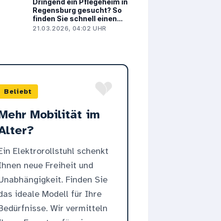
Dringend ein Pflegeheim in
Regensburg gesucht? So
finden Sie schnell einen
Kurzzeit- oder
21.03.2026, 04:02 UHR
Dauerpflegeplatz
Beliebt
Mehr Mobilität im
Alter?
Ein Elektrorollstuhl schenkt
Ihnen neue Freiheit und
Unabhängigkeit. Finden Sie
das ideale Modell für Ihre
Bedürfnisse. Wir vermitteln