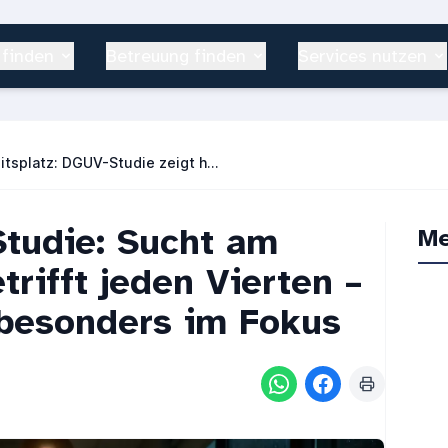
 finden
Betreuung finden
Services nutzen
Sucht am Arbeitsplatz: DGUV-Studie zeigt hohes Risiko in der Pflege
tudie: Sucht am
Me
trifft jeden Vierten –
 besonders im Fokus