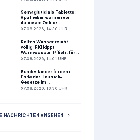
Semaglutid als Tablette:
Apotheker warnen vor
dubiosen Online-
Angeboten
07.08.2026, 14:30 UHR
Kaltes Wasser reicht
völlig: RKI kippt
Warmwasser-Pflicht für
Kliniken
07.08.2026, 14:01 UHR
Bundesländer fordern
Ende der Hauruck-
Gesetze im
Gesundheitswesen
07.08.2026, 13:30 UHR
E NACHRICHTEN ANSEHEN