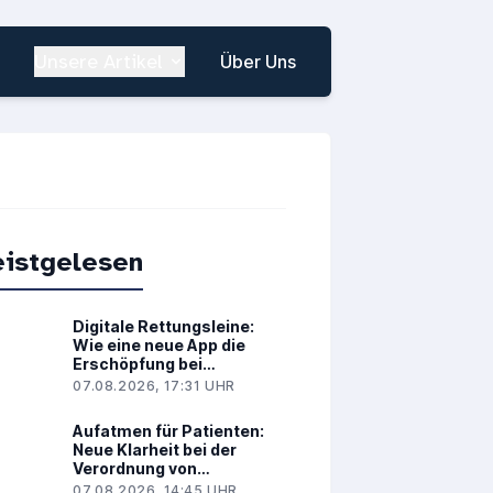
Unsere Artikel
Über Uns
istgelesen
Digitale Rettungsleine:
Wie eine neue App die
Erschöpfung bei
Brustkrebs spürbar lindert
07.08.2026, 17:31 UHR
Aufatmen für Patienten:
Neue Klarheit bei der
Verordnung von
Medizinalcannabis
07.08.2026, 14:45 UHR