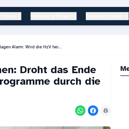
 finden
Betreuung finden
Services nutzen
Hausärzte schlagen Alarm: Wird die HzV heimlich abgeschafft?
en: Droht das Ende
Me
Programme durch die