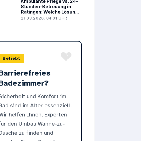
Ambulante Pflege vs. 24-
Stunden-Betreuung in
Ratingen: Welche Lösung
passt zu Ihnen?
21.03.2026, 04:01 UHR
Beliebt
Barrierefreies
Badezimmer?
Sicherheit und Komfort im
Bad sind im Alter essenziell.
Wir helfen Ihnen, Experten
für den Umbau Wanne-zu-
Dusche zu finden und