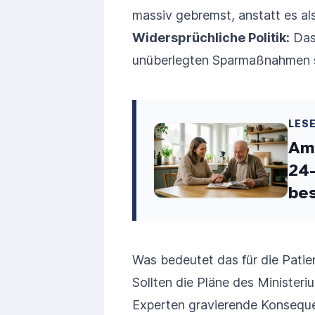
massiv gebremst, anstatt es al
Widersprüchliche Politik:
Das 
unüberlegten Sparmaßnahmen s
LES
Am
24
be
Was bedeutet das für die Pati
Sollten die Pläne des Minister
Experten gravierende Konseque