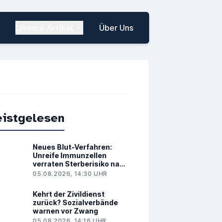
Unsere Artikel
Über Uns
istgelesen
Neues Blut-Verfahren:
Unreife Immunzellen
verraten Sterberisiko nach
Herzinfarkt
05.08.2026, 14:30 UHR
Kehrt der Zivildienst
zurück? Sozialverbände
warnen vor Zwang
05.08.2026, 14:16 UHR