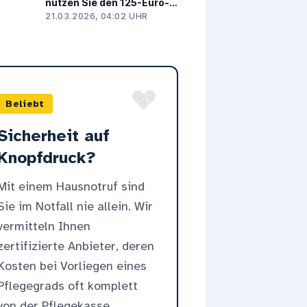
nutzen Sie den 125-Euro-
Entlastungsbetrag richtig
21.03.2026, 04:02 UHR
Beliebt
Sicherheit auf
Knopfdruck?
Mit einem Hausnotruf sind
Sie im Notfall nie allein. Wir
vermitteln Ihnen
zertifizierte Anbieter, deren
Kosten bei Vorliegen eines
Pflegegrads oft komplett
von der Pflegekasse