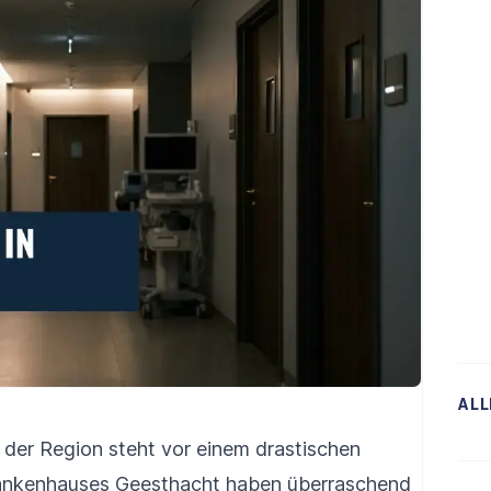
ALL
 der Region steht vor einem drastischen
rankenhauses Geesthacht haben überraschend