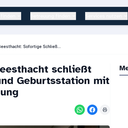
 finden
Betreuung finden
Services nutzen
Krankenhaus Geesthacht: Sofortige Schließung mehrerer Abteilungen
eesthacht schließt
Me
nd Geburtsstation mit
kung