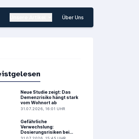
Unsere Artikel
Über Uns
istgelesen
Neue Studie zeigt: Das
Demenzrisiko hängt stark
vom Wohnort ab
31.07.2026, 16:01 UHR
Gefährliche
Verwechslung:
Dosierungsrisiken bei
Methadon und
31.07.2026, 15:45 UHR