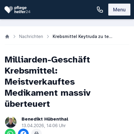
Menu
Nachrichten
Krebsmittel Keytruda zu teuer? Krankenkassen zahlen Milliarden
Milliarden-Geschäft
Krebsmittel:
Meistverkauftes
Medikament massiv
überteuert
Benedikt Hübenthal
13.04.2026, 14:06 Uhr