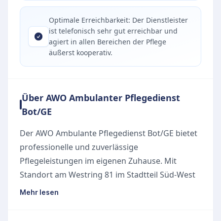
Optimale Erreichbarkeit: Der Dienstleister
ist telefonisch sehr gut erreichbar und
agiert in allen Bereichen der Pflege
äußerst kooperativ.
Über AWO Ambulanter Pflegedienst
Bot/GE
Der AWO Ambulante Pflegedienst Bot/GE bietet
professionelle und zuverlässige
Pflegeleistungen im eigenen Zuhause. Mit
Standort am Westring 81 im Stadtteil Süd-West
in Bottrop versorgt das engagierte Team
Mehr lesen
pflegebedürftige Menschen im Raum Bottrop
und Gelsenkirchen. Der Dienstleister legt