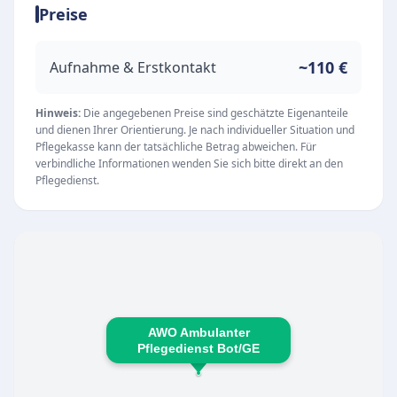
Preise
großen Wert darauf, seine Klienten individuell,
verlässlich und kompetent in ihrem vertrauten
Umfeld zu pflegen und zu begleiten.
~110 €
Aufnahme & Erstkontakt
Unsere Leistungen und Qualitätsanspruch
Als spezialisierter ambulanter Dienst steht die
Hinweis:
Die angegebenen Preise sind geschätzte Eigenanteile
und dienen Ihrer Orientierung. Je nach individueller Situation und
ganzheitliche und professionelle Betreuung der
Pflegekasse kann der tatsächliche Betrag abweichen. Für
Patienten im Vordergrund. Die Schwerpunkte
verbindliche Informationen wenden Sie sich bitte direkt an den
Pflegedienst.
umfassen:
Ambulante Pflege und verlässliche Betreuung zu
Hause
Individuelle und kompetente Beratung zu allen
Pflegefragen
Unterstützung und Begleitung im Alltag
AWO Ambulanter
Der Pflegedienst zeichnet sich durch eine hohe
Pflegedienst Bot/GE
Kooperationsbereitschaft und eine
hervorragende telefonische Erreichbarkeit aus.