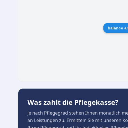
Motto „Niemand ist perfekt, jeder ist okay“ wir
das Sponsoring der Jugendabteilung des Berlin
respektvolle Arbeitsatmosphäre und motivierte 
liebevolle Betreuung der Klienten auswirkt.
balance a
Was zahlt die Pflegekasse?
Je nach Pflegegrad stehen Ihnen monatlich m
an Leistungen zu. Ermitteln Sie mit unseren 
Ihren Pflegegrad und Ihr individuelles Pflege