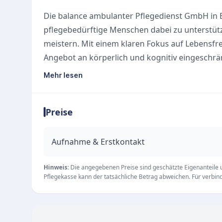
Die balance ambulanter Pflegedienst GmbH in B
pflegebedürftige Menschen dabei zu unterstütz
meistern. Mit einem klaren Fokus auf Lebensfreu
Angebot an körperlich und kognitiv eingeschrä
Team auch speziellen und anspruchsvollen Situ
Mehr lesen
jüngerer Klienten nach einem Schlaganfall.
Umfassende Leistungen und Netzwerke
Preise
Neben der klassischen ambulanten Pflege legt 
wirtschaftlich sinnvolle Angebote. Die tägliche A
pflegewissenschaftliche Erkenntnisse sowie ein
Aufnahme & Erstkontakt
und Ergotherapeuten. Zudem berät der Pfleged
erprobte Partner für zusätzliche Alltagsdienst
Hinweis:
Die angegebenen Preise sind geschätzte Eigenanteile un
Pflegekasse kann der tatsächliche Betrag abweichen. Für verbindl
Lieferdienst.
Soziales Engagement und Teamkultur
Die Philosophie des Anbieters geht weit über