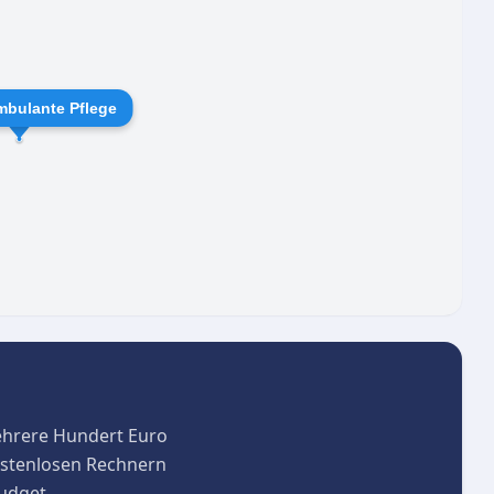
d das soziale Umfeld aktiv unterstützt, etwa durch
er TSC. Intern wird zudem großer Wert auf eine
Teams gelegt, was sich unmittelbar positiv auf die
mbulante Pflege
ehrere Hundert Euro
kostenlosen Rechnern
budget.