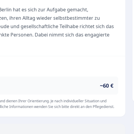
erlin hat es sich zur Aufgabe gemacht,
en, ihren Alltag wieder selbstbestimmter zu
de und gesellschaftliche Teilhabe richtet sich das
nkte Personen. Dabei nimmt sich das engagierte
ationen an, wie beispielsweise der Betreuung
der Dienst großen Wert auf transparente und
rbeit stützt sich dabei auf aktuelle
 starkes, interdisziplinäres Netzwerk aus Ärzten
~60 €
ienst umfassend und vermittelt bei Bedarf
leistungen – von der Maniküre bis hin zum
d dienen Ihrer Orientierung. Je nach individueller Situation und
iche Informationen wenden Sie sich bitte direkt an den Pflegedienst.
 die standardmäßige Versorgung hinaus. Unter dem