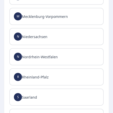
Mecklenburg-Vorpommern
M
Niedersachsen
N
Nordrhein-Westfalen
N
Rheinland-Pfalz
R
Saarland
S