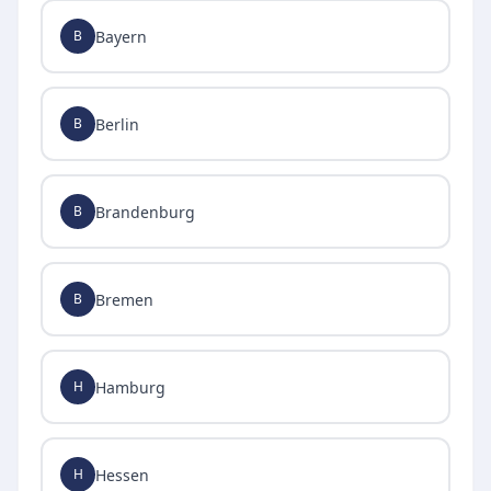
Bayern
B
Berlin
B
Brandenburg
B
Bremen
B
Hamburg
H
Hessen
H