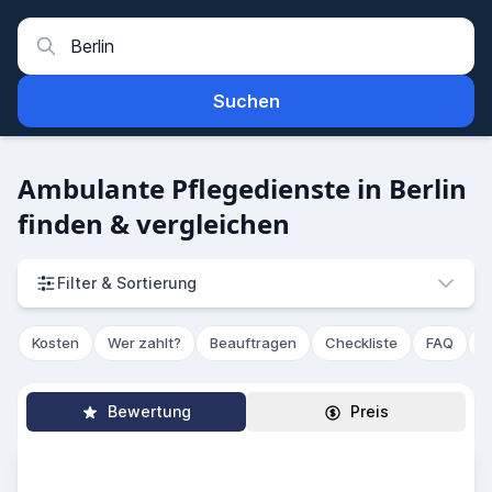
Suchen
Ambulante Pflegedienste in Berlin
finden & vergleichen
Filter & Sortierung
Kosten
Wer zahlt?
Beauftragen
Checkliste
FAQ
R
Bewertung
Preis