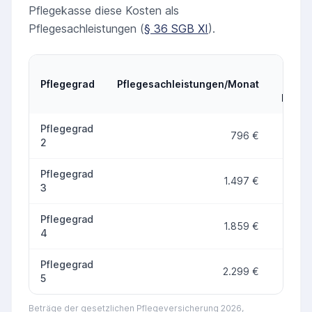
Pflegekasse diese Kosten als
Pflegesachleistungen (
§ 36 SGB XI
).
Pflegegrad
Pflegesachleistungen/Monat
Vergl
Pfleg
Pflegesachleistungen 2026 je Pflegegrad im Vergleich zum P
Pflegegrad
796 €
3
2
Pflegegrad
1.497 €
5
3
Pflegegrad
1.859 €
8
4
Pflegegrad
2.299 €
9
5
Beträge der gesetzlichen Pflegeversicherung 2026,