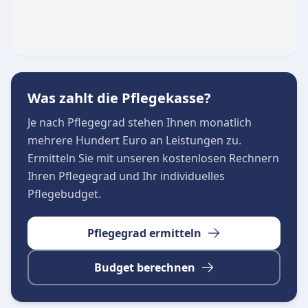
sowie freitags von 07:00 bis 13:00 Uhr
Mit einer hohen Ausbildungsqualität und einem
starken Fokus auf das menschliche Miteinander
stellt der DRK Pflegedienst Löbau eine
verlässliche und würdevolle Versorgung im
Was zahlt die Pflegekasse?
Alltag sicher.
Je nach Pflegegrad stehen Ihnen monatlich
mehrere Hundert Euro an Leistungen zu.
Ermitteln Sie mit unseren kostenlosen Rechnern
Ihren Pflegegrad und Ihr individuelles
Pflegebudget.
Pflegegrad ermitteln
Budget berechnen