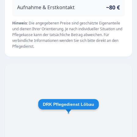
zur Seite, um den Alltag bestmöglich zu
~80 €
Aufnahme & Erstkontakt
erleichtern.
Unsere Leistungen
Hinweis:
Die angegebenen Preise sind geschätzte Eigenanteile
und dienen Ihrer Orientierung. Je nach individueller Situation und
Der Fokus der Einrichtung liegt auf der
Pflegekasse kann der tatsächliche Betrag abweichen. Für
professionellen ambulanten Pflege, die es den
verbindliche Informationen wenden Sie sich bitte direkt an den
Pflegedienst.
Patienten ermöglicht, so lange wie möglich in
ihrem vertrauten häuslichen Umfeld zu
verbleiben. Zu den Kernmerkmalen des
Pflegedienstes gehören:
Umfassende ambulante Pflege und Betreuung
im eigenen Zuhause
Einfühlsames und hilfsbereites Personal, das
DRK Pflegedienst Löbau
von Patienten und Angehörigen sehr geschätzt
wird
Verlässliche Erreichbarkeit im Büro von Montag
bis Donnerstag zwischen 07:00 und 16:00 Uhr