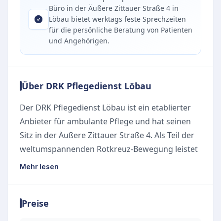
Büro in der Äußere Zittauer Straße 4 in
Löbau bietet werktags feste Sprechzeiten
für die persönliche Beratung von Patienten
und Angehörigen.
Über DRK Pflegedienst Löbau
Der DRK Pflegedienst Löbau ist ein etablierter
Anbieter für ambulante Pflege und hat seinen
Sitz in der Äußere Zittauer Straße 4. Als Teil der
weltumspannenden Rotkreuz-Bewegung leistet
der Dienst Hilfe allein nach dem Maß der Not,
Mehr lesen
unabhängig von Weltanschauung, Religion oder
Status. Das engagierte Team steht
Preise
Pflegebedürftigen und ihren Angehörigen mit
menschlicher Wärme und fachlicher Kompetenz